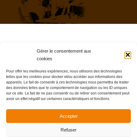
Allience Bretagne
Gérer le consentement aux
cookies
Hugues MARCHAT
Pour offrir les meilleures expériences, nous utilisons des technologies
06 88 10 88 45
telles que les cookies pour stocker et/ou accéder aux informations des
appareils. Le fait de consentir à ces technologies nous permettra de traiter
des données telles que le comportement de navigation ou les ID uniques
contact@allience-bretagne.fr
sur ce site. Le fait de ne pas consentir ou de retirer son consentement peut
avoir un effet négatif sur certaines caractéristiques et fonctions.
Impasse de Pors Gelen / Ile Grande
Accepter
22560 Pleumeur-Bodou
Refuser