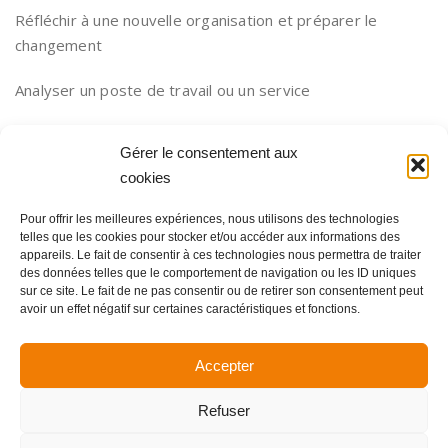
Réfléchir à une nouvelle organisation et préparer le
changement
Analyser un poste de travail ou un service
Définir la chaine de valeur
Gérer le consentement aux
cookies
Préparer une communication ou un évènement
Pour offrir les meilleures expériences, nous utilisons des technologies
Faire une analyse systémique de l’organisation
telles que les cookies pour stocker et/ou accéder aux informations des
appareils. Le fait de consentir à ces technologies nous permettra de traiter
Réaliser un diagnostic organisationnel
des données telles que le comportement de navigation ou les ID uniques
sur ce site. Le fait de ne pas consentir ou de retirer son consentement peut
avoir un effet négatif sur certaines caractéristiques et fonctions.
Etc…
Nous pouvons intervenir en langue anglaise
Accepter
Refuser