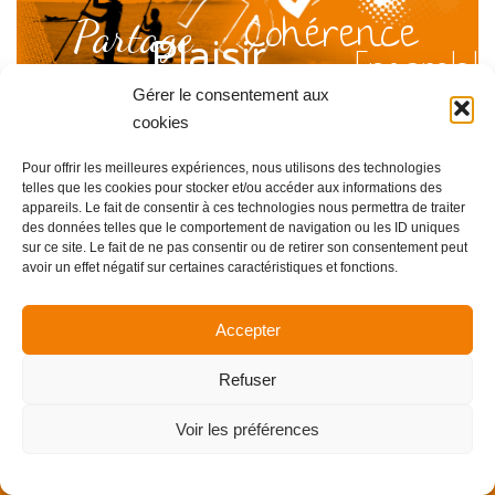
Cohérence
Partage
Plaisir
Ensembl
Energie
Gérer le consentement aux
cookies
Authenticité
Pour offrir les meilleures expériences, nous utilisons des technologies
Entraide
Simplic
telles que les cookies pour stocker et/ou accéder aux informations des
appareils. Le fait de consentir à ces technologies nous permettra de traiter
des données telles que le comportement de navigation ou les ID uniques
sur ce site. Le fait de ne pas consentir ou de retirer son consentement peut
avoir un effet négatif sur certaines caractéristiques et fonctions.
Accepter
Copyright Allience Bretagne 2024 -
Mentions légales
Refuser
Voir les préférences