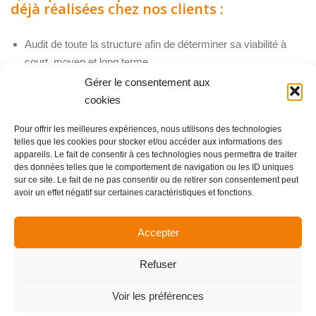
déjà réalisées chez nos clients :
Audit de toute la structure afin de déterminer sa viabilité à
court, moyen et long terme
Gérer le consentement aux
Étude organisationnelle, d’un service, d’une direction ou d’un
cookies
processus débouchant sur un plan d’actions d’amélioration
Pour offrir les meilleures expériences, nous utilisons des technologies
Étude de la capacité de l’organisation à se mettre en
telles que les cookies pour stocker et/ou accéder aux informations des
configuration pour faire fonctionner le mode projet
appareils. Le fait de consentir à ces technologies nous permettra de traiter
des données telles que le comportement de navigation ou les ID uniques
Analyse des pratiques RH et/ou managériales,
sur ce site. Le fait de ne pas consentir ou de retirer son consentement peut
préconisations d’amélioration et de plans d’actions
avoir un effet négatif sur certaines caractéristiques et fonctions.
opérationnelles
Accepter
Refuser
Voir les préférences
Copyright Allience Bretagne 2024 -
Mentions légales