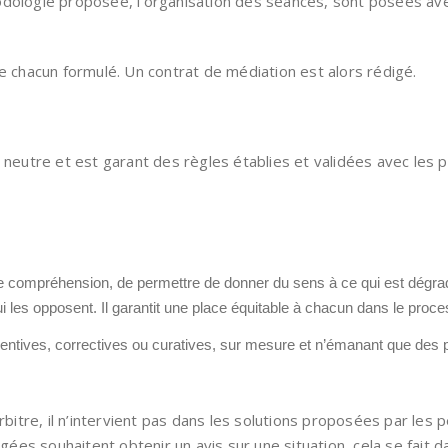
dologie proposée, l’organisation des séances, sont posées avec
e chacun formulé. Un contrat de médiation est alors rédigé.
, neutre et est garant des règles établies et validées avec le
de compréhension, de permettre de donner du sens à ce qui est dégradé,
qui les opposent. Il garantit une place équitable à chacun dans le proc
ntives, correctives ou curatives, sur mesure et n’émanant que des 
arbitre, il n’intervient pas dans les solutions proposées par le
agées souhaitent obtenir un avis sur une situation, cela se fait d