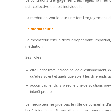
Le conditions d’engagement, les règles, la métho
soit collective ou soit individuelle.
La médiation voit le jour une fois l’engagement d
Le médiateur :
Le médiateur est un tiers indépendant, impartial
médiation.
Ses rôles :
être un facilitateur d’écoute, de questionnement, 
qu’elles soient et quels que soient les différends 
accompagner dans la recherche de solutions préve
intérêt propre
Le médiateur ne joue pas le rôle de conseil ni d’
la décision finale. Si toutefois les personnes eng