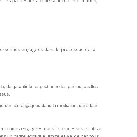
 les parties lors d’une séance d’information,
s personnes engagées dans le processus de la
 de garantir le respect entre les parties, quelles
essus,
personnes engagées dans la médiation, dans leur
s personnes engagées dans le processus et ni sur
ans un cadre expliqué, limité et validé par tous.